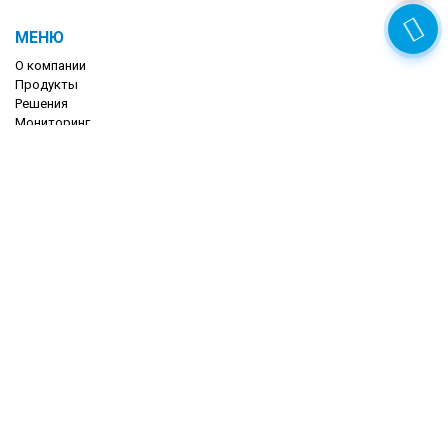
МЕНЮ
О компании
Продукты
Решения
Мониторинг
ПП №969
ПП №1378
УВЭОС
Логистика
Прайс
Отзывы
Контакты
КОНТАКТЫ
+7 (473) 293 84 93
+7 (953) 119 34 93
itob.vrn@mail.ru