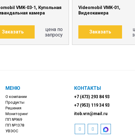
eomobil VMK-03-1, Купольная
Videomobil VMK-01,
ивандальная камера
Видеокамера
цена по
Заказать
Заказать
запросу
з
МЕНЮ
КОНТАКТЫ
О компании
+7 (473) 293 84 93
Продукты
+7 (953) 119 34 93
Решения
itob.vrn@mail.ru
Мониторинг
ПП №969
ПП №1378
УВЭОС