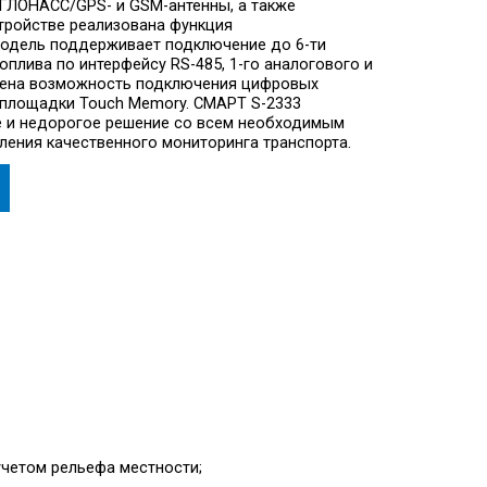
ГЛОНАСС/GPS- и GSM-антенны, а также
стройстве реализована функция
модель поддерживает подключение до 6-ти
плива по интерфейсу RS-485, 1-го аналогового и
трена возможность подключения цифровых
 площадки Touch Memory. СМАРТ S-2333
е и недорогое решение со всем необходимым
ения качественного мониторинга транспорта.
учетом рельефа местности;